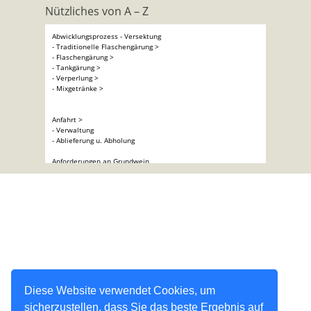
Nützliches von A – Z
Abwicklungsprozess - Versektung
- Traditionelle Flaschengärung >
- Flaschengärung >
- Tankgärung >
- Verperlung >
- Mixgetränke >
Anfahrt >
- Verwaltung
- Ablieferung u. Abholung
Anforderungen an Grundwein
- Sekt >
- Perlwein >
Ausstattungen >
Betriebsnummern >
Broschüre Versektung/Verperlung >
Crémant >
Etiketten für Kartons >
Diese Website verwendet Cookies, um
sicherzustellen, dass Sie das beste Ergebnis auf
Etiketten >