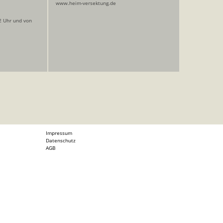
www.heim-versektung.de
2 Uhr und von
Impressum
Datenschutz
AGB