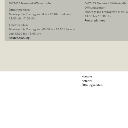
D-67433 Neustadt/Weinstraße
D-67433 Neustadt/Weinstraße
Öffnungszeiten
Öffnungszeiten
Montags bis Freitag von 8 bis 1
Montags bis Freitag von 8 bis 12 Uhr und von
13:00 bis 16:30 Uhr
13:00 bis 17:00 Uhr.
Routenplanung
Telefonzeiten
Montags bis Freitag von 09:00 bis 12:00 Uhr und
von 13:00 bis 16:00 Uhr
Routenplanung
Kontakt
Anfahrt
Öffnungszeiten