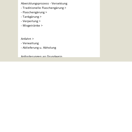
Abwicklungsprozess - Versektung
- Traditionelle Flaschengärung >
- Flaschengärung >
- Tankgärung >
- Verperlung >
- Mixgetränke >
Anfahrt >
- Verwaltung
- Ablieferung u. Abholung
Anforderungen an Grundwein
- Sekt >
- Perlwein >
Ausstattungen >
Betriebsnummern >
Broschüre Versektung/Verperlung >
Crémant >
Etiketten für Kartons >
Etiketten >
eVD Zollnummern >