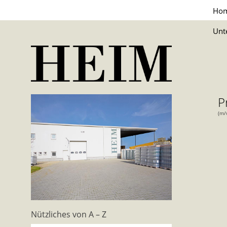
Ho
Unt
P
(m/
Nützliches von A – Z